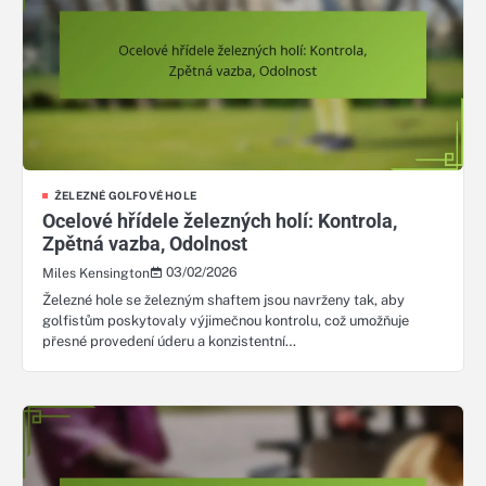
ŽELEZNÉ GOLFOVÉ HOLE
Ocelové hřídele železných holí: Kontrola,
Zpětná vazba, Odolnost
03/02/2026
Miles Kensington
Železné hole se železným shaftem jsou navrženy tak, aby
golfistům poskytovaly výjimečnou kontrolu, což umožňuje
přesné provedení úderu a konzistentní…