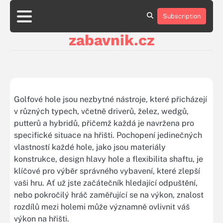
Skip
to
Subscription
About
Contact
Cookie
Privacy
Sitemap
Terms
content
Us
Us
Policy
Policy
and
zabavnik.cz
Conditions
Golfové hole jsou nezbytné nástroje, které přicházejí
v různých typech, včetně driverů, želez, wedgů,
putterů a hybridů, přičemž každá je navržena pro
specifické situace na hřišti. Pochopení jedinečných
vlastností každé hole, jako jsou materiály
konstrukce, design hlavy hole a flexibilita shaftu, je
klíčové pro výběr správného vybavení, které zlepší
vaši hru. Ať už jste začátečník hledající odpuštění,
nebo pokročilý hráč zaměřující se na výkon, znalost
rozdílů mezi holemi může významně ovlivnit váš
výkon na hřišti.