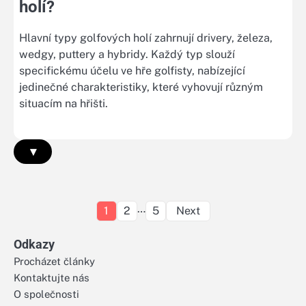
holí?
Hlavní typy golfových holí zahrnují drivery, železa,
wedgy, puttery a hybridy. Každý typ slouží
specifickému účelu ve hře golfisty, nabízející
jedinečné charakteristiky, které vyhovují různým
situacím na hřišti.
▾
Posts
…
1
2
5
Next
pagination
Odkazy
Procházet články
Kontaktujte nás
O společnosti