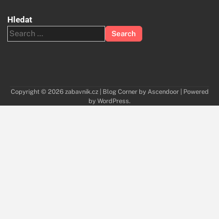
Hledat
Search
for:
Copyright © 2026
zabavnik.cz
| Blog Corner by
Ascendoor
| Powered
by
WordPress
.