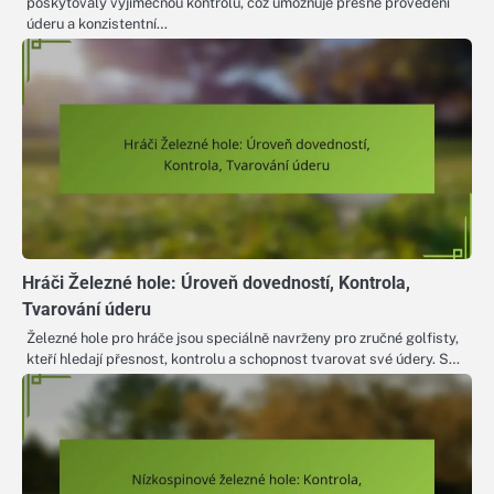
poskytovaly výjimečnou kontrolu, což umožňuje přesné provedení
úderu a konzistentní…
Hráči Železné hole: Úroveň dovedností, Kontrola,
Tvarování úderu
Železné hole pro hráče jsou speciálně navrženy pro zručné golfisty,
kteří hledají přesnost, kontrolu a schopnost tvarovat své údery. S…