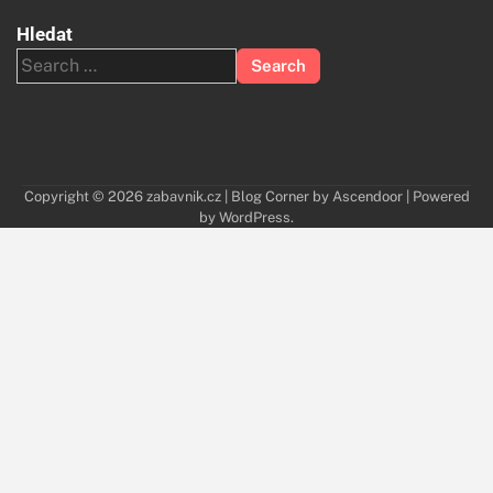
Hledat
Search
for:
Copyright © 2026
zabavnik.cz
| Blog Corner by
Ascendoor
| Powered
by
WordPress
.