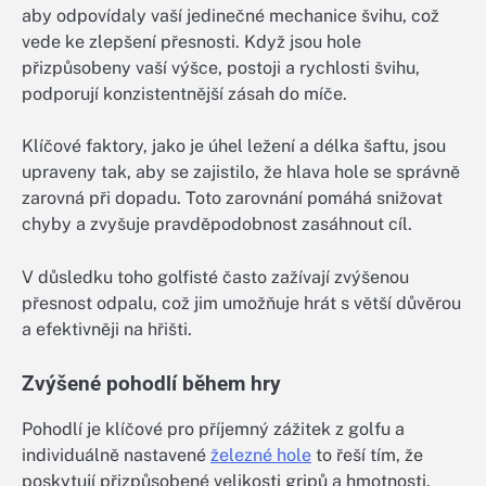
aby odpovídaly vaší jedinečné mechanice švihu, což
vede ke zlepšení přesnosti. Když jsou hole
přizpůsobeny vaší výšce, postoji a rychlosti švihu,
podporují konzistentnější zásah do míče.
Klíčové faktory, jako je úhel ležení a délka šaftu, jsou
upraveny tak, aby se zajistilo, že hlava hole se správně
zarovná při dopadu. Toto zarovnání pomáhá snižovat
chyby a zvyšuje pravděpodobnost zasáhnout cíl.
V důsledku toho golfisté často zažívají zvýšenou
přesnost odpalu, což jim umožňuje hrát s větší důvěrou
a efektivněji na hřišti.
Zvýšené pohodlí během hry
Pohodlí je klíčové pro příjemný zážitek z golfu a
individuálně nastavené
železné hole
to řeší tím, že
poskytují přizpůsobené velikosti gripů a hmotnosti.