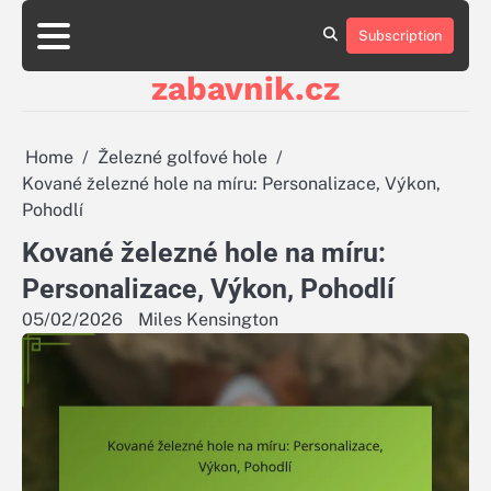
Skip
to
Subscription
About
Contact
Cookie
Privacy
Sitemap
Terms
content
Us
Us
Policy
Policy
and
zabavnik.cz
Conditions
Home
Železné golfové hole
Kované železné hole na míru: Personalizace, Výkon,
Pohodlí
Kované železné hole na míru:
Personalizace, Výkon, Pohodlí
05/02/2026
Miles Kensington