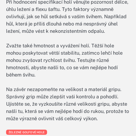
Při hodnocení specifikací holí věnujte pozornost délce,
úhlu ležení a flexu šaftu. Tyto faktory významně
ovlivňují, jak se hůl setkává s vaším švihem. Například
hůl, která je příliš dlouhá nebo má nesprávný úhel
ležení, může vést k nekonzistentním odpalu.
Zvažte také hmotnost a vyvážení holí. Těžší hole
mohou poskytovat větší stabilitu, zatímco lehčí hole
mohou zvyšovat rychlost švihu. Testujte různé
hmotnosti, abyste našli to, co se vám nejlépe hodí
během švihu.
Na závěr nezapomeňte na velikost a materiál gripu.
Správný grip může zlepšit vaši kontrolu a pohodlí.
Ujistěte se, že vyzkoušíte různé velikosti gripu, abyste
našli tu, která se vám nejlépe hodí do rukou, protože to
může výrazně ovlivnit váš celkový výkon.
ŽELEZNÉ GOLFOVÉ HOLE