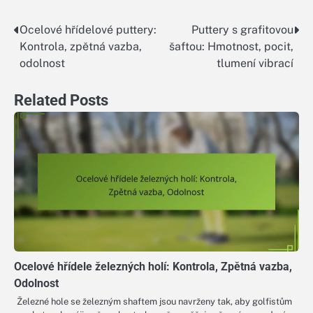
Ocelové hřídelové puttery:
Puttery s grafitovou
Post
Kontrola, zpětná vazba,
šaftou: Hmotnost, pocit,
navigation
odolnost
tlumení vibrací
Related Posts
Ocelové hřídele železných holí: Kontrola, Zpětná vazba,
Odolnost
Železné hole se železným shaftem jsou navrženy tak, aby golfistům