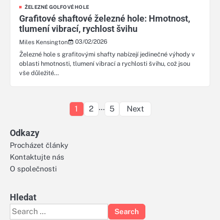
ŽELEZNÉ GOLFOVÉ HOLE
Grafitové shaftové železné hole: Hmotnost,
tlumení vibrací, rychlost švihu
03/02/2026
Miles Kensington
Železné hole s grafitovými shafty nabízejí jedinečné výhody v
oblasti hmotnosti, tlumení vibrací a rychlosti švihu, což jsou
vše důležité…
Posts
…
1
2
5
Next
pagination
Odkazy
Procházet články
Kontaktujte nás
O společnosti
Hledat
Search