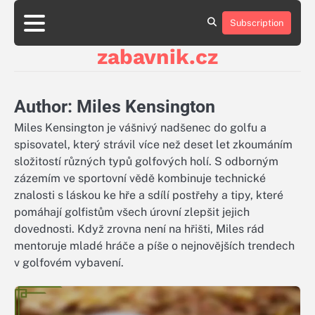
Skip
to
Subscription
About
Contact
Cookie
Privacy
Sitemap
Terms
content
Us
Us
Policy
Policy
and
zabavnik.cz
Conditions
Author:
Miles Kensington
Miles Kensington je vášnivý nadšenec do golfu a
spisovatel, který strávil více než deset let zkoumáním
složitostí různých typů golfových holí. S odborným
zázemím ve sportovní vědě kombinuje technické
znalosti s láskou ke hře a sdílí postřehy a tipy, které
pomáhají golfistům všech úrovní zlepšit jejich
dovednosti. Když zrovna není na hřišti, Miles rád
mentoruje mladé hráče a píše o nejnovějších trendech
v golfovém vybavení.