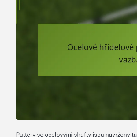
Puttery se ocelovými shafty jsou navrženy tak