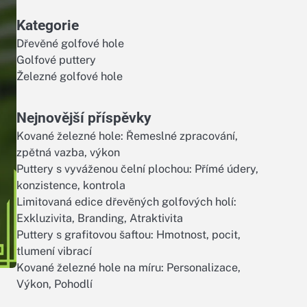
Kategorie
Dřevěné golfové hole
Golfové puttery
Železné golfové hole
Nejnovější příspěvky
Kované železné hole: Řemeslné zpracování,
zpětná vazba, výkon
Puttery s vyváženou čelní plochou: Přímé údery,
konzistence, kontrola
Limitovaná edice dřevěných golfových holí:
Exkluzivita, Branding, Atraktivita
Puttery s grafitovou šaftou: Hmotnost, pocit,
tlumení vibrací
Kované železné hole na míru: Personalizace,
Výkon, Pohodlí