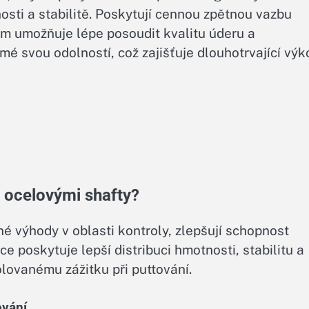
tnosti a stabilitě. Poskytují cennou zpětnou vazbu
ům umožňuje lépe posoudit kvalitu úderu a
mé svou odolností, což zajišťuje dlouhotrvající výk
e ocelovými shafty?
é výhody v oblasti kontroly, zlepšují schopnost
e poskytuje lepší distribuci hmotnosti, stabilitu a
olovanému zážitku při puttování.
ování