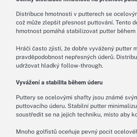
Distribuce hmotnosti v putterech se ocelovým
což může zlepšit přesnost puttování. Tento d
hmotnost pomáhá stabilizovat putter během 
Hráči často zjistí, že dobře vyvážený putter 
pravděpodobnost nepřesných úderů. Distrib
udržovat hladký follow-through.
Vyvážení a stabilita během úderu
Puttery se ocelovými shafty jsou známé svým
puttovacího úderu. Stabilní putter minimali
soustředit se na jejich techniku, místo aby k
Mnoho golfistů oceňuje pevný pocit ocelovéh