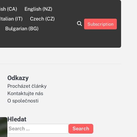
ish (CA)
English (NZ)
Italian (IT)
Czech (CZ)
Subscription
About
Contact
Cookie
Privacy
Sitemap
Terms
Bulgarian (BG)
Us
Us
Policy
Policy
and
Conditions
Odkazy
Procházet články
Kontaktujte nás
O společnosti
Hledat
Search
for: