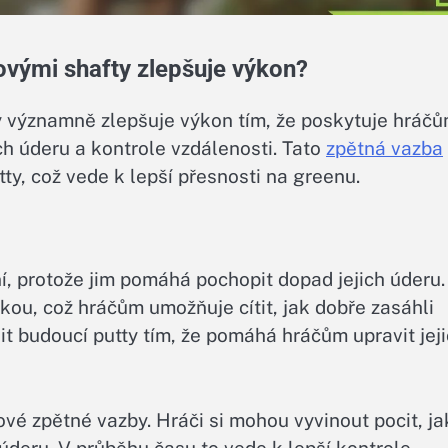
ovými shafty zlepšuje výkon?
y významně zlepšuje výkon tím, že poskytuje hráč
ich úderu a kontrole vzdálenosti. Tato
zpětná vazba
ty, což vede k lepší přesnosti na greenu.
ní, protože jim pomáhá pochopit dopad jejich úderu.
kou, což hráčům umožňuje cítit, jak dobře zasáhli
t budoucí putty tím, že pomáhá hráčům upravit jej
vé zpětné vazby. Hráči si mohou vyvinout pocit, ja
 úderu. V průběhu času to vede k lepší kontrole