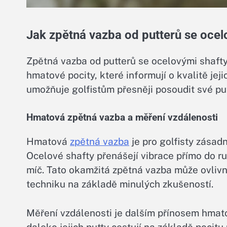
Jak zpětná vazba od putterů se ocel
Zpětná vazba od putterů se ocelovými shaft
hmatové pocity, které informují o kvalitě jej
umožňuje golfistům přesněji posoudit své put
Hmatová zpětná vazba a měření vzdálenosti
Hmatová
zpětná vazba
je pro golfisty zásad
Ocelové shafty přenášejí vibrace přímo do ru
míč. Tato okamžitá zpětná vazba může ovlivni
techniku na základě minulých zkušeností.
Měření vzdálenosti je dalším přínosem hmato
daleko jejich putty cestují na základě pocitu