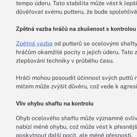
tempo úderu. Tato stabilita může vést k lepš
důvěřovat svému putteru, že bude spolehliv
Zpětná vazba hráčů na zkušenost s kontrolou
Zpětná vazba
od putterů se ocelovými shafty 
hráčům okamžité pocity o jejich úderu. Tato 
zlepšování techniky v průběhu času.
Hráči mohou posoudit účinnost svých puttů na
míčem může zvýšit důvěru, což vede k agres
Vliv ohybu shaftu na kontrolu
Ohyb ocelového shaftu může významně ovlivn
nabízí méně ohybu, což může vést k přesnějš
poskytnout další pocit, ale méně přesnosti.