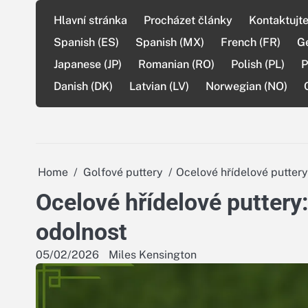
Skip
Hlavní stránka
Procházet články
Kontaktujte
to
content
Spanish (ES)
Spanish (MX)
French (FR)
G
Japanese (JP)
Romanian (RO)
Polish (PL)
P
Danish (DK)
Latvian (LV)
Norwegian (NO)
Home
Golfové puttery
Ocelové hřídelové puttery
Ocelové hřídelové puttery:
odolnost
05/02/2026
Miles Kensington