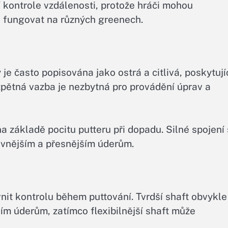
í kontrole vzdálenosti, protože hráči mohou
ě fungovat na různých greenech.
je často popisována jako ostrá a citlivá, poskytují
zpětná vazba je nezbytná pro provádění úprav a
 základě pocitu putteru při dopadu. Silné spojení 
ivnějším a přesnějším úderům.
it kontrolu během puttování. Tvrdší shaft obvykle
ím úderům, zatímco flexibilnější shaft může