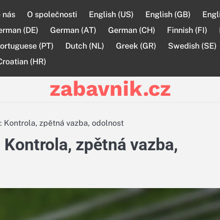
 nás
O společnosti
English (US)
English (GB)
Engl
erman (DE)
German (AT)
German (CH)
Finnish (FI)
ortuguese (PT)
Dutch (NL)
Greek (GR)
Swedish (SE)
Croatian (HR)
zabavnik.cz
: Kontrola, zpětná vazba, odolnost
 Kontrola, zpětná vazba,