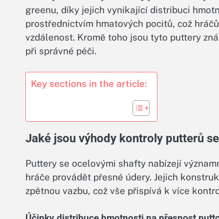
greenu, díky jejich vynikající distribuci hmo
prostřednictvím hmatových pocitů, což hráč
vzdálenost. Kromě toho jsou tyto puttery zná
při správné péči.
Key sections in the article:
Jaké jsou výhody kontroly putterů s
Puttery se ocelovými shafty nabízejí významn
hráče provádět přesné údery. Jejich konstrukc
zpětnou vazbu, což vše přispívá k více kontr
Účinky distribuce hmotnosti na přesnost putt