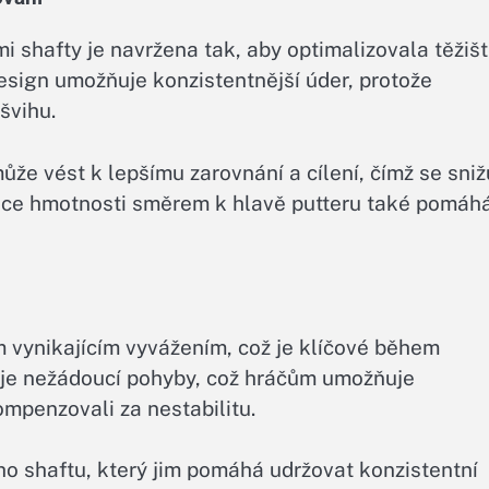
i shafty je navržena tak, aby optimalizovala těžišt
esign umožňuje konzistentnější úder, protože
švihu.
může vést k lepšímu zarovnání a cílení, čímž se sniž
uce hmotnosti směrem k hlavě putteru také pomáh
 vynikajícím vyvážením, což je klíčové během
zuje nežádoucí pohyby, což hráčům umožňuje
ompenzovali za nestabilitu.
o shaftu, který jim pomáhá udržovat konzistentní