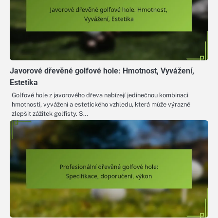
Javorové dřevěné golfové hole: Hmotnost, Vyvážení,
Estetika
Golfové hole z javorového dřeva nabízejí jedinečnou kombinaci
hmotnosti, vyvážení a estetického vzhledu, která může výrazně
zlepšit zážitek golfisty. S…