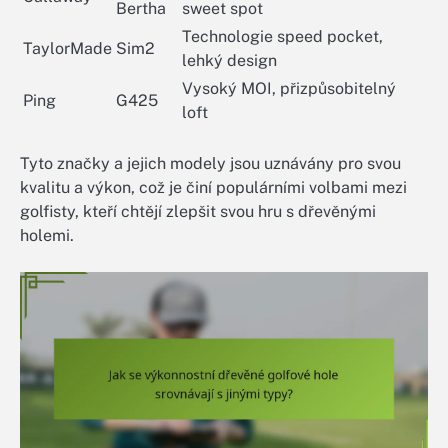
Bertha
sweet spot
Technologie speed pocket,
TaylorMade
Sim2
lehký design
Vysoký MOI, přizpůsobitelný
Ping
G425
loft
Tyto značky a jejich modely jsou uznávány pro svou
kvalitu a výkon, což je činí populárními volbami mezi
golfisty, kteří chtějí zlepšit svou hru s dřevěnými
holemi.