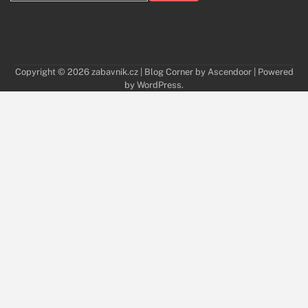
for:
Copyright © 2026
zabavnik.cz
| Blog Corner by
Ascendoor
| Powered
by
WordPress
.