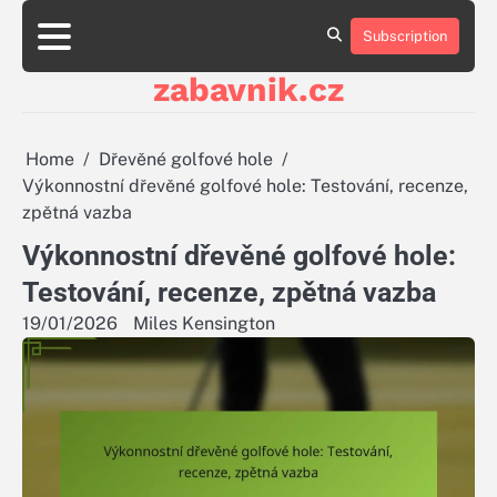
Skip
to
Subscription
About
Contact
Cookie
Privacy
Sitemap
Terms
content
Us
Us
Policy
Policy
and
zabavnik.cz
Conditions
Home
Dřevěné golfové hole
Výkonnostní dřevěné golfové hole: Testování, recenze,
zpětná vazba
Výkonnostní dřevěné golfové hole:
Testování, recenze, zpětná vazba
19/01/2026
Miles Kensington