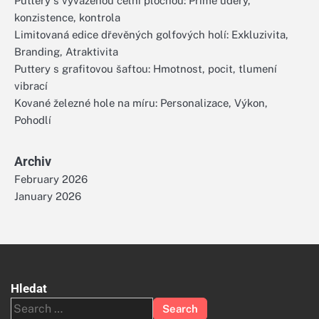
Puttery s vyváženou čelní plochou: Přímé údery,
konzistence, kontrola
Limitovaná edice dřevěných golfových holí: Exkluzivita,
Branding, Atraktivita
Puttery s grafitovou šaftou: Hmotnost, pocit, tlumení
vibrací
Kované železné hole na míru: Personalizace, Výkon,
Pohodlí
Archiv
February 2026
January 2026
Hledat
Search