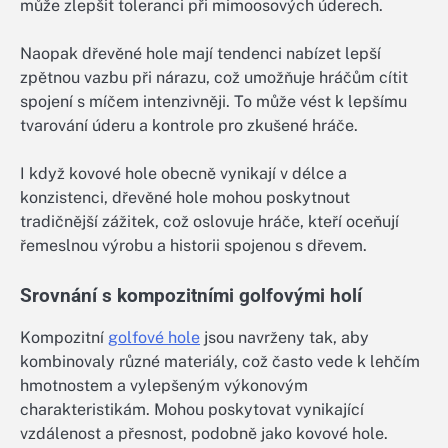
může zlepšit toleranci při mimoosových úderech.
Naopak dřevěné hole mají tendenci nabízet lepší
zpětnou vazbu při nárazu, což umožňuje hráčům cítit
spojení s míčem intenzivněji. To může vést k lepšímu
tvarování úderu a kontrole pro zkušené hráče.
I když kovové hole obecně vynikají v délce a
konzistenci, dřevěné hole mohou poskytnout
tradičnější zážitek, což oslovuje hráče, kteří oceňují
řemeslnou výrobu a historii spojenou s dřevem.
Srovnání s kompozitními golfovými holí
Kompozitní
golfové hole
jsou navrženy tak, aby
kombinovaly různé materiály, což často vede k lehčím
hmotnostem a vylepšeným výkonovým
charakteristikám. Mohou poskytovat vynikající
vzdálenost a přesnost, podobně jako kovové hole.