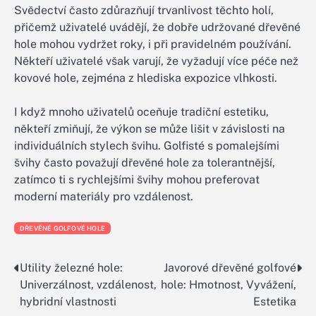
Svědectví často zdůrazňují trvanlivost těchto holí,
přičemž uživatelé uvádějí, že dobře udržované dřevěné
hole mohou vydržet roky, i při pravidelném používání.
Někteří uživatelé však varují, že vyžadují více péče než
kovové hole, zejména z hlediska expozice vlhkosti.
I když mnoho uživatelů oceňuje tradiční estetiku,
někteří zmiňují, že výkon se může lišit v závislosti na
individuálních stylech švihu. Golfisté s pomalejšími
švihy často považují dřevěné hole za tolerantnější,
zatímco ti s rychlejšími švihy mohou preferovat
moderní materiály pro vzdálenost.
DŘEVĚNÉ GOLFOVÉ HOLE
Utility železné hole:
Javorové dřevěné golfové
Post
Univerzálnost, vzdálenost,
hole: Hmotnost, Vyvážení,
navigation
hybridní vlastnosti
Estetika