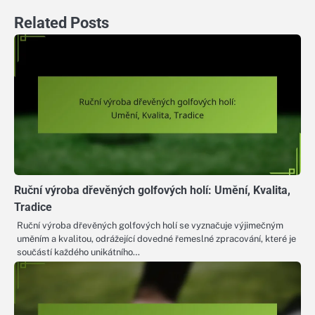
Related Posts
Ruční výroba dřevěných golfových holí: Umění, Kvalita,
Tradice
Ruční výroba dřevěných golfových holí se vyznačuje výjimečným
uměním a kvalitou, odrážející dovedné řemeslné zpracování, které je
součástí každého unikátního…