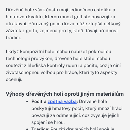
Dřevěné hole však často mají jedinečnou estetiku a
hmatovou kvalitu, kterou mnozí golfisté považují za
atraktivní. Přirozený pocit dřeva může zlepšit celkový
zážitek z golfu, zejména pro ty, kteří dávají přednost
tradici.
I když kompozitní hole mohou nabízet pokročilou
technologii pro výkon, dřevěné hole stále mohou
soutěžit z hlediska kontroly úderu a pocitu, což je činí
životaschopnou volbou pro hráče, kteří tyto aspekty
oceňují.
Výhody dřevěných holí oproti jiným materiálům
Pocit a
zpětná vazba
:
Dřevěné hole
poskytují hmatový pocit, který mnozí hráči
považují za odměňující, což zvyšuje jejich
spojení se hrou.
Tradice:
Použití dřevěných holí spojuje