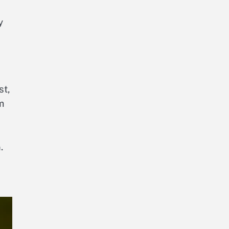
y
st,
m
.