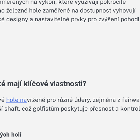
aměřených na výkon, které využívají pokročilé
oho železné hole zaměřené na dostupnost vyhovují
é designy a nastavitelné prvky pro zvýšení pohodl
é mají klíčové vlastnosti?
ové
hole na
vržené pro různé údery, zejména z fairw
í shaft, což golfistům poskytuje přesnost a kontro
ých holí