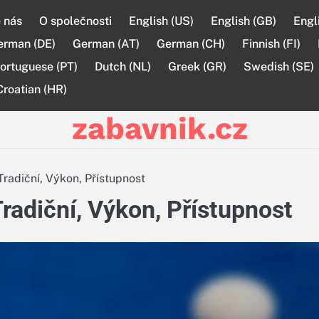
 nás
O společnosti
English (US)
English (GB)
Engl
erman (DE)
German (AT)
German (CH)
Finnish (FI)
ortuguese (PT)
Dutch (NL)
Greek (GR)
Swedish (SE)
Croatian (HR)
zabavnik.cz
Tradiční, Výkon, Přístupnost
radiční, Výkon, Přístupnost