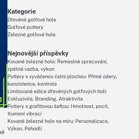
Kategorie
Dřevěné golfové hole
Golfové puttery
Železné golfové hole
Nejnovější příspěvky
Kované železné hole: Řemeslné zpracování,
zpětná vazba, výkon
Puttery s vyváženou čelní plochou: Přímé údery,
konzistence, kontrola
Limitovaná edice dřevěných golfových holí:
Exkluzivita, Branding, Atraktivita
Puttery s grafitovou šaftou: Hmotnost, pocit,
tlumení vibrací
Kované železné hole na míru: Personalizace,
Výkon, Pohodlí
né