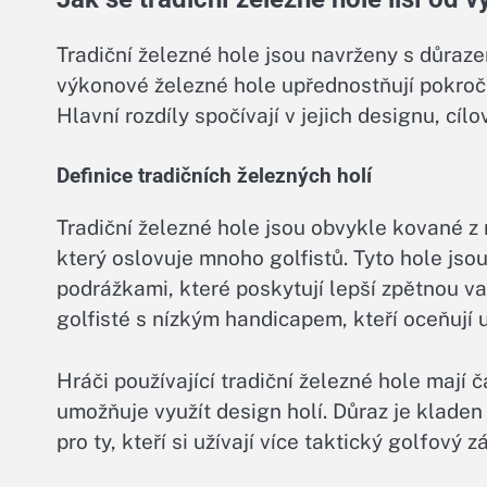
Tradiční železné hole jsou navrženy s důraz
výkonové železné hole upřednostňují pokročil
Hlavní rozdíly spočívají v jejich designu, cíl
Definice tradičních železných holí
Tradiční železné hole jsou obvykle kované z 
který oslovuje mnoho golfistů. Tyto hole js
podrážkami, které poskytují lepší zpětnou va
golfisté s nízkým handicapem, kteří oceňují u
Hráči používající tradiční železné hole mají č
umožňuje využít design holí. Důraz je kladen 
pro ty, kteří si užívají více taktický golfový z