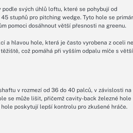
podle svých úhlů loftu, které se pohybují od
ně 45 stupňů pro pitching wedge. Tyto hole se primá
čům pomoci dosáhnout větší přesnosti na greenu.
í a hlavou hole, která je často vyrobena z oceli n
těžiště, což pomáhá při vyšším odpalu míče s větš
haftu v rozmezí od 36 do 40 palců, v závislosti na
ole se může lišit, přičemž cavity-back železné hole
é hole poskytují lepší kontrolu pro zkušené hráče.