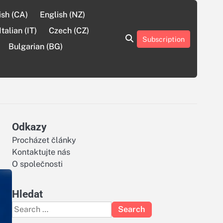
ish (CA)
English (NZ)
Italian (IT)
Czech (CZ)
Subscription
About
Contact
Cookie
Privacy
Sitemap
Terms
Bulgarian (BG)
Us
Us
Policy
Policy
and
Conditions
Odkazy
Procházet články
Kontaktujte nás
O společnosti
Hledat
Search
for: