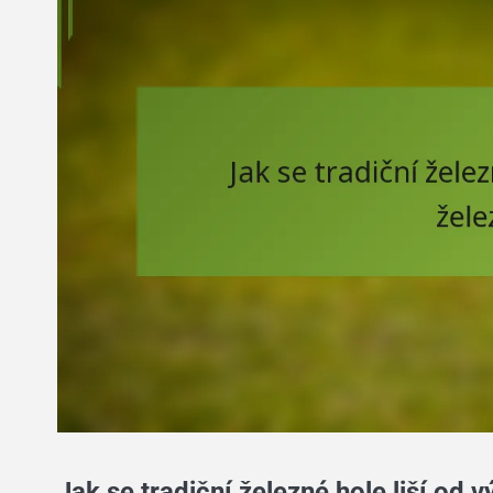
Jak se tradiční železné hole liší od