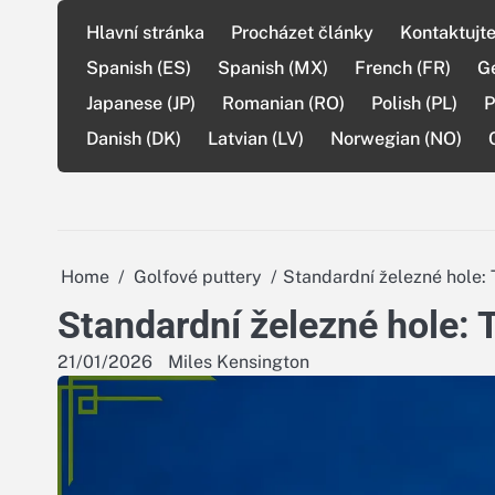
Skip
Hlavní stránka
Procházet články
Kontaktujte
to
content
Spanish (ES)
Spanish (MX)
French (FR)
G
Japanese (JP)
Romanian (RO)
Polish (PL)
P
Danish (DK)
Latvian (LV)
Norwegian (NO)
Home
Golfové puttery
Standardní železné hole: 
Standardní železné hole: T
21/01/2026
Miles Kensington