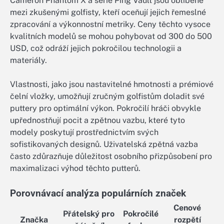
Cameron Phantom X a série Ping Vault jsou oblíbené
mezi zkušenými golfisty, kteří oceňují jejich řemeslné
zpracování a výkonnostní metriky. Ceny těchto vysoce
kvalitních modelů se mohou pohybovat od 300 do 500
USD, což odráží jejich pokročilou technologii a
materiály.
Vlastnosti, jako jsou nastavitelné hmotnosti a prémiové
čelní vložky, umožňují zručným golfistům doladit své
puttery pro optimální výkon. Pokročilí hráči obvykle
upřednostňují pocit a zpětnou vazbu, které tyto
modely poskytují prostřednictvím svých
sofistikovaných designů. Uživatelská zpětná vazba
často zdůrazňuje důležitost osobního přizpůsobení pro
maximalizaci výhod těchto putterů.
Porovnávací analýza populárních značek
Cenové
Přátelský pro
Pokročilé
Značka
rozpětí