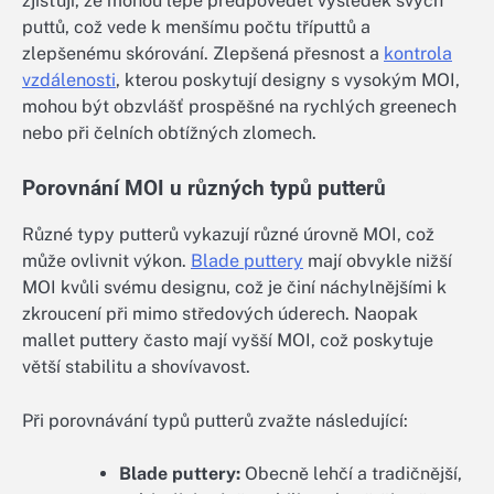
zjišťují, že mohou lépe předpovědět výsledek svých
puttů, což vede k menšímu počtu tříputtů a
zlepšenému skórování. Zlepšená přesnost a
kontrola
vzdálenosti
, kterou poskytují designy s vysokým MOI,
mohou být obzvlášť prospěšné na rychlých greenech
nebo při čelních obtížných zlomech.
Porovnání MOI u různých typů putterů
Různé typy putterů vykazují různé úrovně MOI, což
může ovlivnit výkon.
Blade puttery
mají obvykle nižší
MOI kvůli svému designu, což je činí náchylnějšími k
zkroucení při mimo středových úderech. Naopak
mallet puttery často mají vyšší MOI, což poskytuje
větší stabilitu a shovívavost.
Při porovnávání typů putterů zvažte následující:
Blade puttery:
Obecně lehčí a tradičnější,