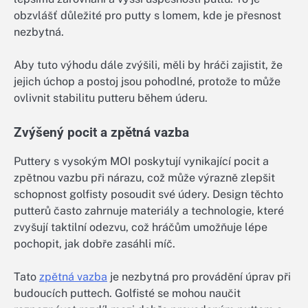
obzvlášť důležité pro putty s lomem, kde je přesnost
nezbytná.
Aby tuto výhodu dále zvýšili, měli by hráči zajistit, že
jejich úchop a postoj jsou pohodlné, protože to může
ovlivnit stabilitu putteru během úderu.
Zvýšený pocit a zpětná vazba
Puttery s vysokým MOI poskytují vynikající pocit a
zpětnou vazbu při nárazu, což může výrazně zlepšit
schopnost golfisty posoudit své údery. Design těchto
putterů často zahrnuje materiály a technologie, které
zvyšují taktilní odezvu, což hráčům umožňuje lépe
pochopit, jak dobře zasáhli míč.
Tato
zpětná vazba
je nezbytná pro provádění úprav při
budoucích puttech. Golfisté se mohou naučit