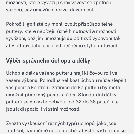
možnosti, které vyvažují shovívavost se zpětnou
vazbou, což umožňuje rozvoj dovedností.
Pokročilí golfisté by mohli zvolit přizpůsobitelné
puttery, které nabízejí různé hmotnosti a možnosti
vyvážení, což jim umožňuje doladit své vybavení tak,
aby odpovídalo jejich jedinečnému stylu puttování.
Výběr správného úchopu a délky
Úchop a délka vašeho putteru hrají klíčovou roli ve
vašem výkonu. Pohodlná velikost úchopu může zlepšit
váš pocit a kontrolu, zatímco délka putteru by měla
umožnit přirozený postoj a úder. Standardní délky
putterů se obvykle pohybují od 32 do 36 palců, ale
jsou k dispozici i vlastní možnosti.
Zvažte vyzkoušení různých typů úchopů, jako jsou
tradiční, nadměrné nebo ploché, abyste našli to, co se