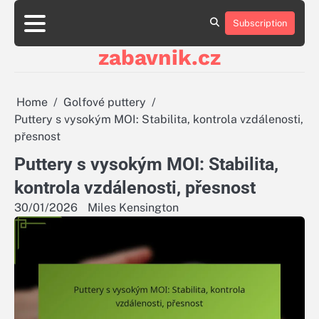
Skip
to
Subscription
About
Contact
Cookie
Privacy
Sitemap
Terms
content
Us
Us
Policy
Policy
and
zabavnik.cz
Conditions
Home
Golfové puttery
Puttery s vysokým MOI: Stabilita, kontrola vzdálenosti,
přesnost
Puttery s vysokým MOI: Stabilita,
kontrola vzdálenosti, přesnost
30/01/2026
Miles Kensington