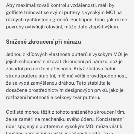
Aby maximalizovali kontrolu vzdálenosti, měli by
golfisté trénovat se svými puttery s vysokým MOI na
různých rychlostech greenů. Pochopení toho, jak různé
povrchy ovlivňují rolování, může dále zlepšit výkon.
Snížené zkroucení při nárazu
Jednou z klíčových vlastností putterů s vysokým MOI je
jejich schopnost snižovat zkroucení při nárazu, což je
zásadní pro udržení přesnosti. Když zůstává čelní
strana putteru stabilní, míč má větší pravděpodobnost,
že se vydá zamýšlenou dráhou. Tato stabilita je
dosažena prostřednictvím designových prvků, jako je
rozložení hmotnosti a celkový tvar putteru.
Golfisté mohou těžit z tohoto sníženého zkroucení tím,
že se zaměří na mechaniku svého úderu. Konzistentní
úder spojený s putterem s vysokým MOI může vést k
lepšímu zarovnání a vyšší úspěšnosti puttů. To je