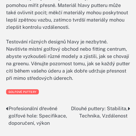
pomohou mířit přesně. Materiál hlavy putteru může
také ovlivnit pocit; měkčí materiály mohou poskytnout
lepší zpětnou vazbu, zatímco tvrdší materiály mohou
zlepšit kontrolu vzdálenosti.
Testování různých designů hlavy je nezbytné.
Navštivte místní golfový obchod nebo fitting centrum,
abyste vyzkoušeli různé modely a zjistili, jak se chovají
na greenu. Věnujte pozornost tomu, jak se každý putter
cítí během vašeho úderu a jak dobře udržuje přesnost
při mimo středových úderech.
GOLFOVÉ PUTTERY
Profesionální dřevěné
Dlouhé puttery: Stabilita,
Post
golfové hole: Specifikace,
Technika, Vzdálenost
navigation
doporučení, výkon