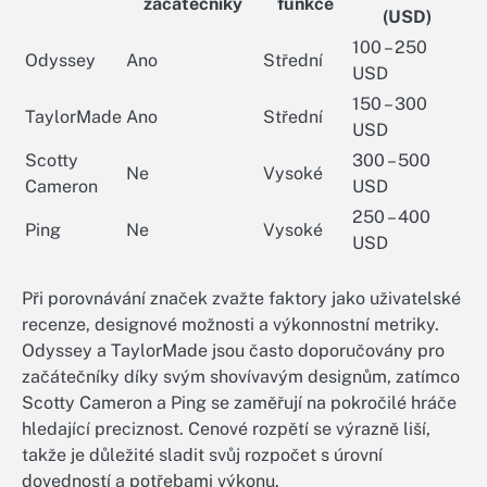
začátečníky
funkce
(USD)
100 – 250
Odyssey
Ano
Střední
USD
150 – 300
TaylorMade
Ano
Střední
USD
Scotty
300 – 500
Ne
Vysoké
Cameron
USD
250 – 400
Ping
Ne
Vysoké
USD
Při porovnávání značek zvažte faktory jako uživatelské
recenze, designové možnosti a výkonnostní metriky.
Odyssey a TaylorMade jsou často doporučovány pro
začátečníky díky svým shovívavým designům, zatímco
Scotty Cameron a Ping se zaměřují na pokročilé hráče
hledající preciznost. Cenové rozpětí se výrazně liší,
takže je důležité sladit svůj rozpočet s úrovní
dovedností a potřebami výkonu.