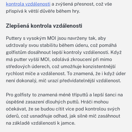
kontrola vzdálenosti
a zvýšená přesnost, což vše
přispívá k větší důvěře během hry.
Zlepšená kontrola vzdálenosti
Puttery s vysokým MOI jsou navrženy tak, aby
udržovaly svou stabilitu během úderu, což pomáhá
golfistům dosáhnout lepší kontroly vzdálenosti. Když
má putter vyšší MOI, odolává zkroucení při mimo
středových úderech, což umožňuje konzistentnější
rychlost míče a vzdálenost. To znamená, že i když úder
není dokonalý, míč urazí předvídatelnější vzdálenost.
Pro golfisty to znamená méně tříputtů a lepší šanci na
úspěšné zasazení dlouhých puttů. Hráči mohou
očekávat, že se budou cítit více pod kontrolou svých
úderů, což usnadňuje odhad, jak silně míč zasáhnout
na základě vzdálenosti k jamce.