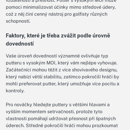
vzdálenosti a přesnost. Putter s vysokým MOI může
pomoci minimalizovat účinky mimo středové údery,
což z něj činí cenný nástroj pro golfisty různých
schopností.
Faktory, které je třeba zvážit podle úrovně
dovedností
Vaše úroveň dovedností významně ovlivňuje typ
putteru s vysokým MOI, který vám nejlépe vyhovuje.
Začátečníci mohou těžit z více shovívavého designu,
který nabízí větší stabilitu, zatímco pokročilí hráči by
mohli preferovat putter, který umožňuje více pocitu a
kontroly.
Pro nováčky hledejte puttery s většími hlavami a
vyšším momentem setrvačnosti, protože tyto
vlastnosti pomáhají udržovat přesnost při špatných
úderech. Středně pokročilí hráči mohou prozkoumat