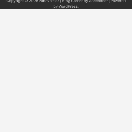
Copyright © 2026
zabavnik.cz
| Blog Corner by
Ascendoor
| Powered
by
WordPress
.