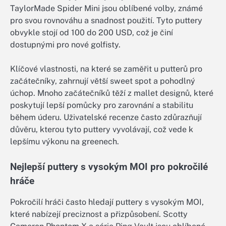
TaylorMade Spider Mini jsou oblíbené volby, známé
pro svou rovnováhu a snadnost použití. Tyto puttery
obvykle stojí od 100 do 200 USD, což je činí
dostupnými pro nové golfisty.
Klíčové vlastnosti, na které se zaměřit u putterů pro
začátečníky, zahrnují větší sweet spot a pohodlný
úchop. Mnoho začátečníků těží z mallet designů, které
poskytují lepší pomůcky pro zarovnání a stabilitu
během úderu. Uživatelské recenze často zdůrazňují
důvěru, kterou tyto puttery vyvolávají, což vede k
lepšímu výkonu na greenech.
Nejlepší puttery s vysokým MOI pro pokročilé
hráče
Pokročilí hráči často hledají puttery s vysokým MOI,
které nabízejí preciznost a přizpůsobení. Scotty