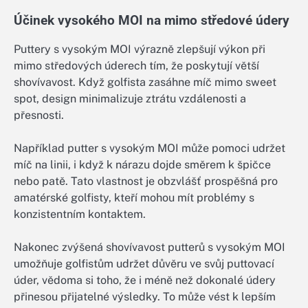
Účinek vysokého MOI na mimo středové údery
Puttery s vysokým MOI výrazně zlepšují výkon při
mimo středových úderech tím, že poskytují větší
shovívavost. Když golfista zasáhne míč mimo sweet
spot, design minimalizuje ztrátu vzdálenosti a
přesnosti.
Například putter s vysokým MOI může pomoci udržet
míč na linii, i když k nárazu dojde směrem k špičce
nebo patě. Tato vlastnost je obzvlášť prospěšná pro
amatérské golfisty, kteří mohou mít problémy s
konzistentním kontaktem.
Nakonec zvýšená shovívavost putterů s vysokým MOI
umožňuje golfistům udržet důvěru ve svůj puttovací
úder, vědoma si toho, že i méně než dokonalé údery
přinesou přijatelné výsledky. To může vést k lepším