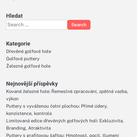
Hledat
Search
for:
Kategorie
Dřevěné golfové hole
Golfové puttery
Železné golfové hole
Nejnovější příspěvky
Kované železné hole: Řemeslné zpracování, zpětná vazba,
výkon
Puttery s vyváženou čelní plochou: Přímé údery,
konzistence, kontrola
Limitovaná edice dřevěných golfových holí: Exkluzivita,
Branding, Atraktivita
Puttery s grafitovou šaftou: Hmotnost, pocit, tlumení