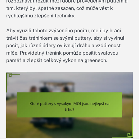
rozpoznávat rozdíl mezi dobře provedeným puttem a
tím, který byl špatně zasazen, což může vést k
rychlejšímu zlepšení techniky.
Aby využili tohoto zvýšeného pocitu, měli by hráči
trávit čas tréninkem se svými puttery, aby si vyvinuli
pocit, jak různé údery ovlivňují dráhu a vzdálenost
míče. Pravidelný trénink pomůže posílit svalovou
paměť a zlepšit celkový výkon na greenech.