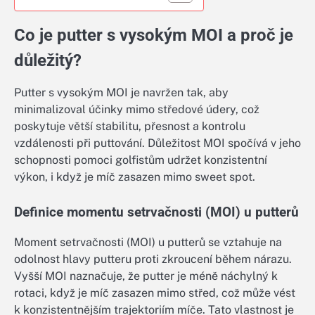
Co je putter s vysokým MOI a proč je
důležitý?
Putter s vysokým MOI je navržen tak, aby
minimalizoval účinky mimo středové údery, což
poskytuje větší stabilitu, přesnost a kontrolu
vzdálenosti při puttování. Důležitost MOI spočívá v jeho
schopnosti pomoci golfistům udržet konzistentní
výkon, i když je míč zasazen mimo sweet spot.
Definice momentu setrvačnosti (MOI) u putterů
Moment setrvačnosti (MOI) u putterů se vztahuje na
odolnost hlavy putteru proti zkroucení během nárazu.
Vyšší MOI naznačuje, že putter je méně náchylný k
rotaci, když je míč zasazen mimo střed, což může vést
k konzistentnějším trajektoriím míče. Tato vlastnost je